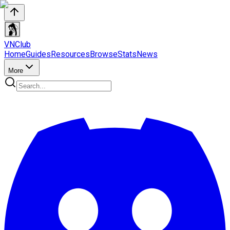
VN
Club
Home
Guides
Resources
Browse
Stats
News
More