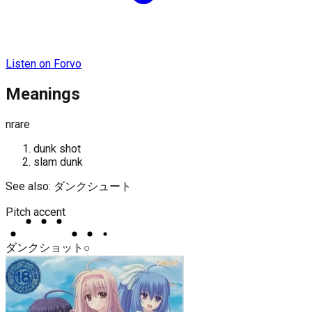
Listen on Forvo
Meanings
n
rare
dunk shot
slam dunk
See also:
ダンクシュート
Pitch accent
ダ
ン
ク
ショ
ッ
ト
○