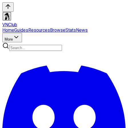
VN
Club
Home
Guides
Resources
Browse
Stats
News
More