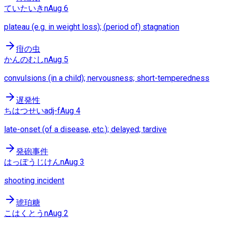
ていたいき
n
Aug 6
plateau (e.g. in weight loss); (period of) stagnation
疳の虫
かんのむし
n
Aug 5
convulsions (in a child); nervousness; short-temperedness
遅発性
ちはつせい
adj-f
Aug 4
late-onset (of a disease, etc.); delayed; tardive
発砲事件
はっぽうじけん
n
Aug 3
shooting incident
琥珀糖
こはくとう
n
Aug 2