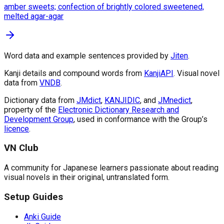
amber sweets; confection of brightly colored sweetened,
melted agar-agar
Word data and example sentences provided by
Jiten
.
Kanji details and compound words from
KanjiAPI
.
Visual novel
data from
VNDB
.
Dictionary data from
JMdict
,
KANJIDIC
, and
JMnedict
,
property of the
Electronic Dictionary Research and
Development Group
, used in conformance with the Group’s
licence
.
VN Club
A community for Japanese learners passionate about reading
visual novels in their original, untranslated form.
Setup Guides
Anki Guide