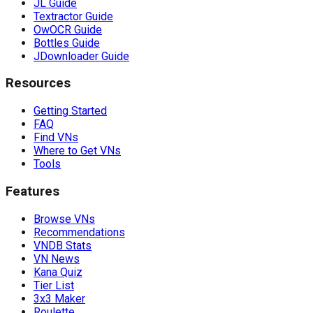
JL Guide
Textractor Guide
OwOCR Guide
Bottles Guide
JDownloader Guide
Resources
Getting Started
FAQ
Find VNs
Where to Get VNs
Tools
Features
Browse VNs
Recommendations
VNDB Stats
VN News
Kana Quiz
Tier List
3x3 Maker
Roulette