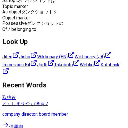
As topic
ダンクショットは
Topic marker
As object
ダンクショットを
Object marker
Possessive
ダンクショットの
Of / belonging to
Look Up
Jiten
Jisho
Wiktionary (EN)
Wiktionary (JA)
Immersion Kit
Jpdb
Takoboto
Weblio
Kotobank
Recent Words
取締役
とりしまりやく
n
Aug 7
company director; board member
停滞期