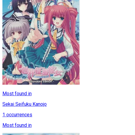
Most found in
Sekai Seifuku Kanojo
1
occurrences
Most found in