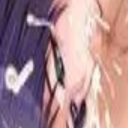
Back
View on
VNDB
Refresh
Otoko no Ko Rankou Club
男の娘乱交倶楽部