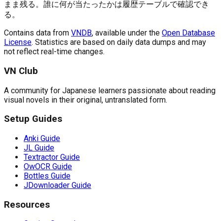
まま残る。誰に何が当たったかは履歴テーブルで確認でき
る。
Contains data from
VNDB
, available under the
Open Database
License
. Statistics are based on daily data dumps and may
not reflect real-time changes.
VN Club
A community for Japanese learners passionate about reading
visual novels in their original, untranslated form.
Setup Guides
Anki Guide
JL Guide
Textractor Guide
OwOCR Guide
Bottles Guide
JDownloader Guide
Resources