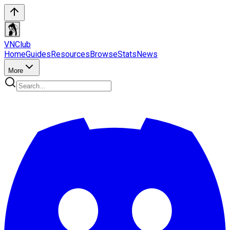
VN
Club
Home
Guides
Resources
Browse
Stats
News
More