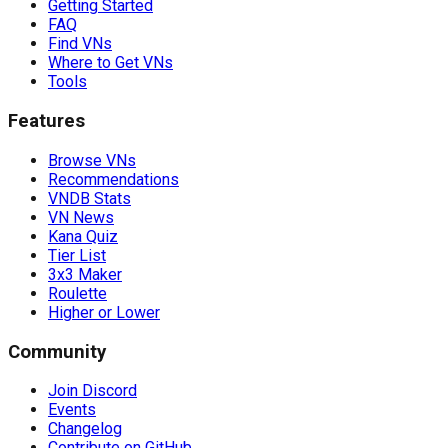
Getting Started
FAQ
Find VNs
Where to Get VNs
Tools
Features
Browse VNs
Recommendations
VNDB Stats
VN News
Kana Quiz
Tier List
3x3 Maker
Roulette
Higher or Lower
Community
Join Discord
Events
Changelog
Contribute on GitHub